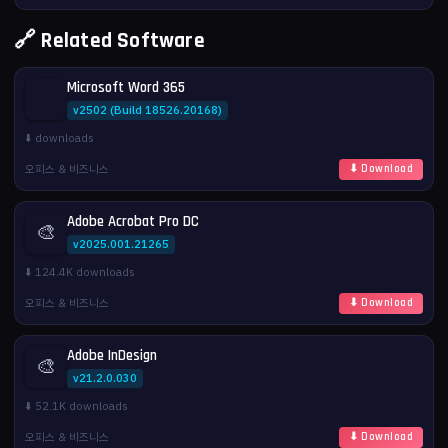
🔗 Related Software
Microsoft Word 365
v2502 (Build 18526.20168)
⬇️ downloads
오피스 & 비즈니스
⬇ Download
Adobe Acrobat Pro DC
🎨
v2025.001.21265
⬇️ 124.4K downloads
오피스 & 비즈니스
⬇ Download
Adobe InDesign
🎨
v21.2.0.030
⬇️ 52.1K downloads
오피스 & 비즈니스
⬇ Download