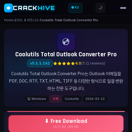
CRACK
HIVE
🌙
🐝
🌐 KO
Home
›
오피스 & 비즈니스
›
Coolutils Total Outlook Converter Pro
💿
Coolutils Total Outlook Converter Pro
★★★★★
v5.1.1.162
4.0
/5 (1 reviews)
Coolutils Total Outlook Converter Pro는 Outlook 이메일을
PDF, DOC, RTF, TXT, HTML, TIFF 등 다양한 형식으로 일괄 변환
하는 전문 도구입니다.
💻 Windows
크랙
Coolutils
2026-03-13
⬇ Free Download
v5.1.1.162 | 259 MB