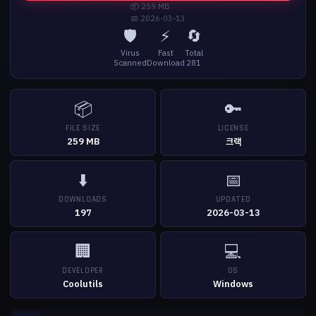
📦 259 MB
📅 2026-03-13
🛡️
⚡
🔄
Virus
Fast
Total
Scanned
Download
281
📦
🔑
FILE SIZE
LICENSE
259 MB
크랙
⬇️
📅
DOWNLOADS
UPDATED
197
2026-03-13
🏢
💻
DEVELOPER
OS
Coolutils
Windows