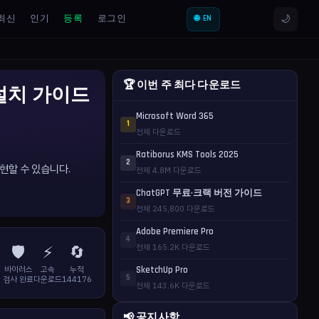
🌙
최신
인기
등록
로그인
🌐 EN
🏆 이번 주 최다 다운로드
 설치 가이드
Microsoft Word 365
1
전체 다운로드
Ratiborus KMS Tools 2025
2
표현할 수 있습니다.
전체 4.8M 다운로드
ChatGPT 무료·크랙 버전 가이드
3
전체 245,800 다운로드
Adobe Premiere Pro
4
🛡️
⚡
🔄
전체 165.2K 다운로드
바이러스
고속
누적
SketchUp Pro
5
검사 완료
다운로드
144176
전체 143.6K 다운로드
📢 공지사항