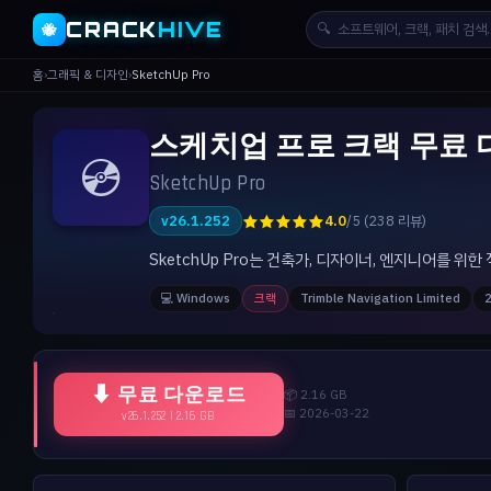
CRACK
HIVE
🔍
🐝
홈
›
그래픽 & 디자인
›
SketchUp Pro
스케치업 프로 크랙 무료 다운로
💿
SketchUp Pro
★★★★★
v26.1.252
4.0
/5 (238 리뷰)
SketchUp Pro는 건축가, 디자이너, 엔지니어를 
💻 Windows
크랙
Trimble Navigation Limited
⬇ 무료 다운로드
📦 2.16 GB
📅 2026-03-22
v26.1.252 | 2.16 GB