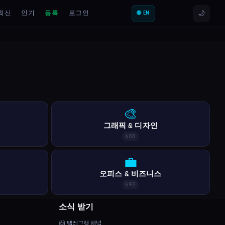
🌙
최신
인기
등록
로그인
🌐 EN
🎨
그래픽 & 디자인
603
💼
오피스 & 비즈니스
692
소식 받기
📨 텔레그램 채널