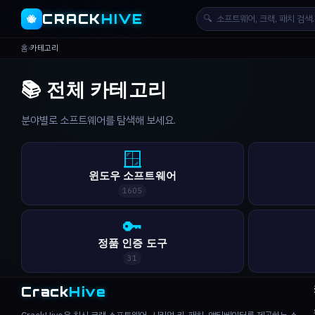
CRACK
HIVE
🔍
🐝
홈
›
카테고리
📚 전체 카테고리
분야별로 소프트웨어를 탐색해 보세요.
🪟
윈도우 소프트웨어
1605
🔑
정품 인증 도구
31
Crack
Hive