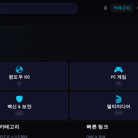
홈
카테고리
💿
🎮
윈도우 ISO
PC 게임
0
76
🛡️
🎬
백신 & 보안
멀티미디어
222
727
카테고리
빠른 링크
윈도우 소프트웨어
DMCA 정책