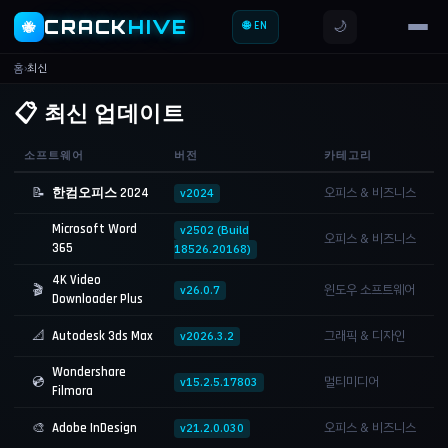
CRACK
HIVE
🌙
🐝
🌐 EN
홈
›
최신
📋 최신 업데이트
소프트웨어
버전
카테고리
📝
오피스 & 비즈니스
한컴오피스 2024
v2024
Microsoft Word
v2502 (Build
오피스 & 비즈니스
365
18526.20168)
4K Video
🎬
윈도우 소프트웨어
v26.0.7
Downloader Plus
📐
그래픽 & 디자인
Autodesk 3ds Max
v2026.3.2
Wondershare
💿
멀티미디어
v15.2.5.17803
Filmora
🎨
오피스 & 비즈니스
Adobe InDesign
v21.2.0.030