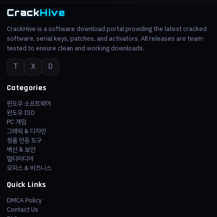
Crack
Hive
CrackHive is a software download portal providing the latest cracked
software, serial keys, patches, and activators. All releases are team-
tested to ensure clean and working downloads.
T
X
D
Categories
윈도우 소프트웨어
윈도우 ISO
PC 게임
그래픽 & 디자인
정품 인증 도구
백신 & 보안
멀티미디어
오피스 & 비즈니스
Quick Links
DMCA Policy
Contact Us