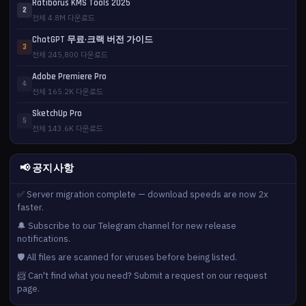
Ratiborus KMS Tools 2025
2
전체 4.8M 다운로드
ChatGPT 무료·크랙 버전 가이드
3
전체 245,800 다운로드
Adobe Premiere Pro
4
전체 165.2K 다운로드
SketchUp Pro
5
전체 143.6K 다운로드
📢 공지사항
✅ Server migration complete — download speeds are now 2x
faster.
🔔 Subscribe to our Telegram channel for new release
notifications.
🛡️ All files are scanned for viruses before being listed.
📨 Can't find what you need? Submit a request on our request
page.