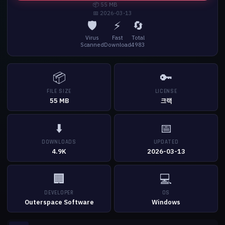
📦 55 MB
📅 2026-03-13
🛡️
⚡
🔄
Virus
Fast
Total
Scanned
Download
4983
📦
🔑
FILE SIZE
LICENSE
55 MB
크랙
⬇️
📅
DOWNLOADS
UPDATED
4.9K
2026-03-13
🏢
💻
DEVELOPER
OS
Outerspace Software
Windows