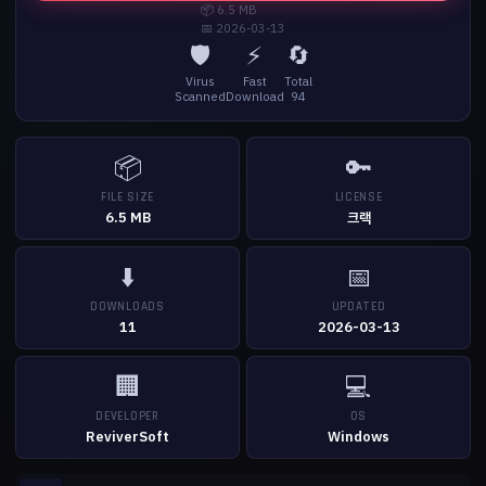
📦 6.5 MB
📅 2026-03-13
🛡️
⚡
🔄
Virus
Fast
Total
Scanned
Download
94
📦
🔑
FILE SIZE
LICENSE
6.5 MB
크랙
⬇️
📅
DOWNLOADS
UPDATED
11
2026-03-13
🏢
💻
DEVELOPER
OS
ReviverSoft
Windows