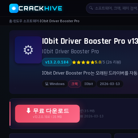
CRACK
HIVE
🔍
🐝
홈
›
윈도우 소프트웨어
›
IObit Driver Booster Pro
IObit Driver Booster Pr
⚙️
IObit Driver Booster Pro
★★★★★
v13.2.0.184
5.0
/5 (26 리뷰)
IObit Driver Booster Pro는 오래된 드라
💻 Windows
크랙
IObit
2026-03-13
⬇ 무료 다운로드
📦 35 MB
📅 2026-03-13
v13.2.0.184 | 35 MB