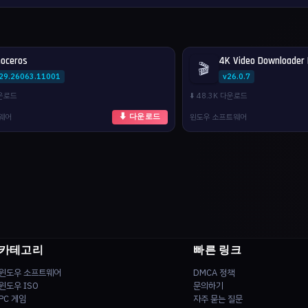
noceros
4K Video Downloader 
🎬
.29.26063.11001
v26.0.7
다운로드
⬇️ 48.3K 다운로드
웨어
윈도우 소프트웨어
⬇ 다운로드
카테고리
빠른 링크
윈도우 소프트웨어
DMCA 정책
윈도우 ISO
문의하기
PC 게임
자주 묻는 질문