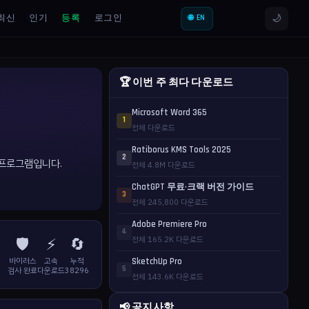
🌙
최신
인기
등록
로그인
🌐 EN
🏆 이번 주 최다 다운로드
Microsoft Word 365
1
전체 다운로드
Ratiborus KMS Tools 2025
2
리 프로그램입니다.
전체 4.8M 다운로드
ChatGPT 무료·크랙 버전 가이드
3
전체 245,800 다운로드
Adobe Premiere Pro
4
🛡️
⚡
🔄
전체 165.2K 다운로드
바이러스
고속
누적
SketchUp Pro
5
검사 완료
다운로드
38296
전체 143.6K 다운로드
📢 공지사항