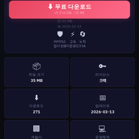
⬇ 무료 다운로드
v9.01.61246 | 35 MB
📦 35 MB
📅 2026-03-13
🛡️
⚡
🔄
바이러스
고속
누적
검사 완료
다운로드
354
📦
🔑
파일 크기
라이선스
35 MB
크랙
⬇️
📅
다운로드
업데이트
271
2026-03-13
🏢
💻
개발사
운영체제