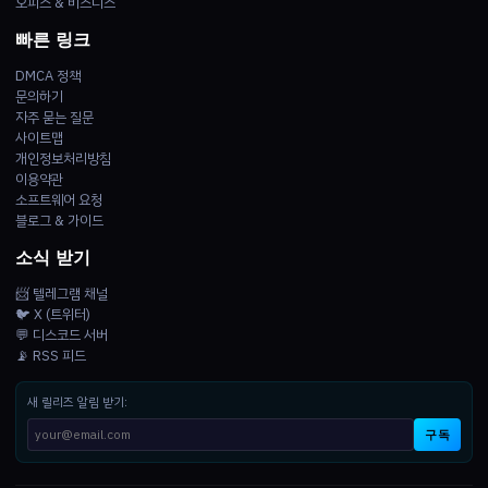
오피스 & 비즈니스
빠른 링크
DMCA 정책
문의하기
자주 묻는 질문
사이트맵
개인정보처리방침
이용약관
소프트웨어 요청
블로그 & 가이드
소식 받기
📨 텔레그램 채널
🐦 X (트위터)
💬 디스코드 서버
📡 RSS 피드
새 릴리즈 알림 받기:
구독