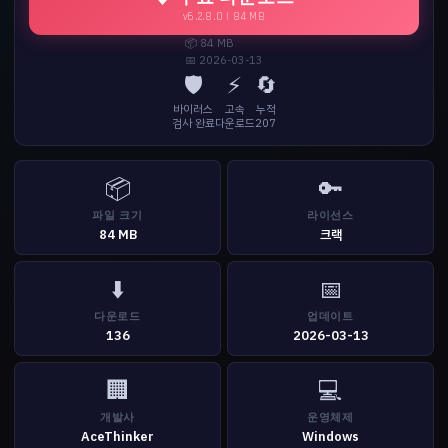
v6.2.8.0 | 84 MB
📦 84 MB
📅 2026-03-13
🛡️
⚡
🔄
바이러스
고속
누적
검사 완료
다운로드
207
📦
🔑
파일 크기
라이선스
84 MB
크랙
⬇️
📅
다운로드
업데이트
136
2026-03-13
🏢
💻
개발사
운영체제
AceThinker
Windows