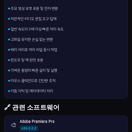
주요 영상 포맷 호환 및 전자 변환
✦
직관적인 비디오 편집 도구 탑재
✦
일반 속도의 3배 이상 빠른 처리 속도
✦
고화질 유지한 손실 없는 변환
✦
배치 처리로 여러 파일 동시 작업
✦
윈도우 및 맥 완전 호환
✦
가벼운 용량의 빠른 설치 및 실행
✦
마우스 클릭만으로 간단한 조작
✦
자동 자막 및 메타데이터 처리
✦
🔗 관련 소프트웨어
Adobe Premiere Pro
🎨
v26.0.2.2