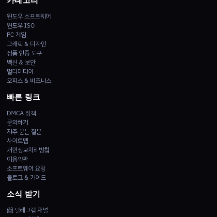
카테고리
윈도우 소프트웨어
윈도우 ISO
PC 게임
그래픽 & 디자인
정품 인증 도구
백신 & 보안
멀티미디어
오피스 & 비즈니스
빠른 링크
DMCA 정책
문의하기
자주 묻는 질문
사이트맵
개인정보처리방침
이용약관
소프트웨어 요청
블로그 & 가이드
소식 받기
📨 텔레그램 채널