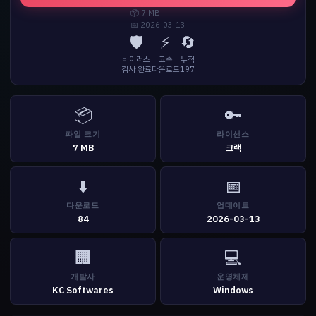
📦 7 MB
📅 2026-03-13
🛡️
⚡
🔄
바이러스
고속
누적
검사 완료
다운로드
197
📦
🔑
파일 크기
라이선스
7 MB
크랙
⬇️
📅
다운로드
업데이트
84
2026-03-13
🏢
💻
개발사
운영체제
KC Softwares
Windows