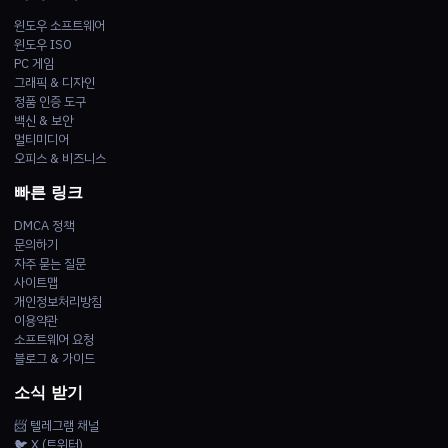
윈도우 소프트웨어
윈도우 ISO
PC 게임
그래픽 & 디자인
정품 인증 도구
백신 & 보안
멀티미디어
오피스 & 비즈니스
빠른 링크
DMCA 정책
문의하기
자주 묻는 질문
사이트맵
개인정보처리방침
이용약관
소프트웨어 요청
블로그 & 가이드
소식 받기
📨 텔레그램 채널
🐦 X (트위터)