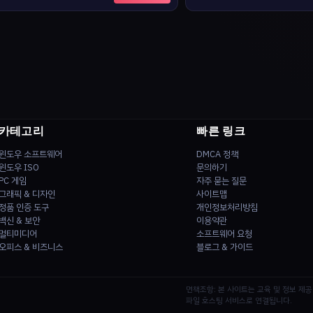
카테고리
빠른 링크
윈도우 소프트웨어
DMCA 정책
윈도우 ISO
문의하기
PC 게임
자주 묻는 질문
그래픽 & 디자인
사이트맵
정품 인증 도구
개인정보처리방침
백신 & 보안
이용약관
멀티미디어
소프트웨어 요청
오피스 & 비즈니스
블로그 & 가이드
면책조항: 본 사이트는 교육 및 정보 제
파일 호스팅 서비스로 연결됩니다.