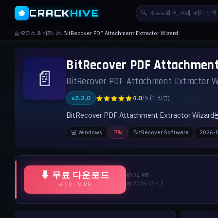
CRACK
HIVE
🔍
🐝
홈
›
오피스 & 비즈니스
›
BitRecover PDF Attachment Extractor Wizard
BitRecover PDF Attachme
📄
BitRecover PDF Attachment Extractor W
★★★★★
v2.2.0
4.0
/5 (1 리뷰)
BitRecover PDF Attachment Extracto
💻 Windows
크랙
BitRecover Software
2026-
⬇ 무료 다운로드
📦 24 MB
📅 2026-03-13
v2.2.0 | 24 MB