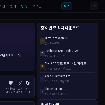
🌙
최신
인기
등록
로그인
🌐 EN
🏆 이번 주 최다 다운로드
드
Microsoft Word 365
1
전체 다운로드
Ratiborus KMS Tools 2025
2
문 유틸리티입니다.
전체 4.8M 다운로드
ChatGPT 무료·크랙 버전 가이드
3
전체 245,800 다운로드
Adobe Premiere Pro
4
🛡️
⚡
🔄
전체 165.2K 다운로드
바이러스
고속
누적
SketchUp Pro
5
검사 완료
다운로드
131
전체 143.6K 다운로드
📢 공지사항