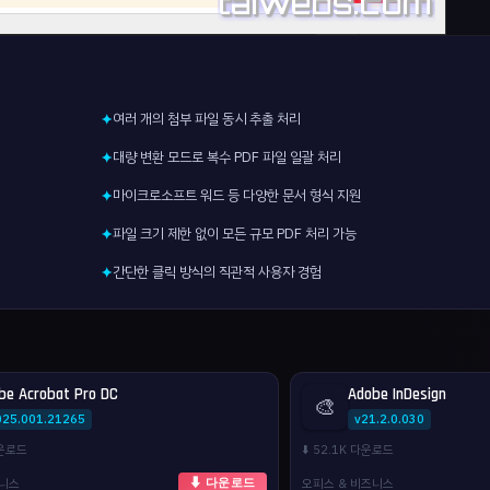
여러 개의 첨부 파일 동시 추출 처리
✦
대량 변환 모드로 복수 PDF 파일 일괄 처리
✦
마이크로소프트 워드 등 다양한 문서 형식 지원
✦
파일 크기 제한 없이 모든 규모 PDF 처리 가능
✦
간단한 클릭 방식의 직관적 사용자 경험
✦
be Acrobat Pro DC
Adobe InDesign
🎨
025.001.21265
v21.2.0.030
다운로드
⬇️ 52.1K 다운로드
즈니스
오피스 & 비즈니스
⬇ 다운로드