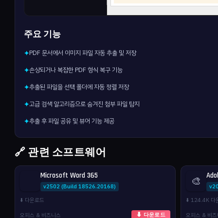
주요 기능
PDF 문서에서 이미지 파일 자동 추출 및 저장
✦
손상되거나 복잡한 PDF 형식 복구 기능
✦
추출된 파일을 선택 폴더에 자동 정렬 저장
✦
고급 검색 알고리즘으로 숨겨진 첨부 파일 탐지
✦
추출 후 파일 공유 및 뷰어 기능 제공
✦
🔗 관련 소프트웨어
Microsoft Word 365
Ado
🎨
v2502 (Build 18526.20168)
v2
⬇️ 다운로드
⬇️ 124.4K 
오피스 & 비즈니스
오피스 & 비
⬇ 다운로드