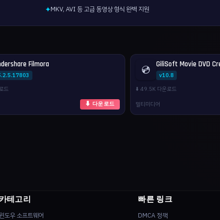
MKV, AVI 등 고급 동영상 형식 완벽 지원
✦
dershare Filmora
GiliSoft Movie DVD Cr
💿
5.2.5.17803
v10.8
운로드
⬇️ 49.5K 다운로드
멀티미디어
⬇ 다운로드
카테고리
빠른 링크
윈도우 소프트웨어
DMCA 정책