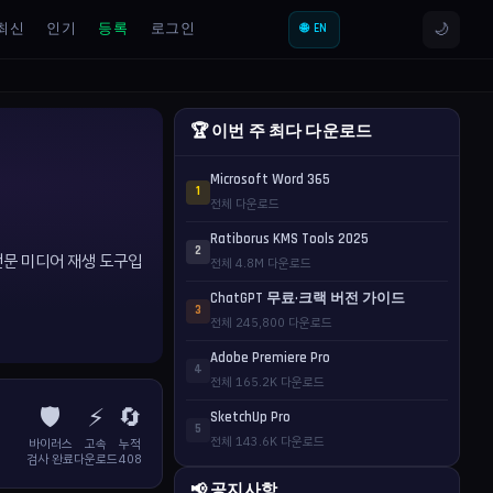
🌙
최신
인기
등록
로그인
🌐 EN
🏆 이번 주 최다 다운로드
Microsoft Word 365
1
전체 다운로드
Ratiborus KMS Tools 2025
2
전문 미디어 재생 도구입
전체 4.8M 다운로드
ChatGPT 무료·크랙 버전 가이드
3
전체 245,800 다운로드
Adobe Premiere Pro
4
전체 165.2K 다운로드
🛡️
⚡
🔄
SketchUp Pro
5
전체 143.6K 다운로드
바이러스
고속
누적
검사 완료
다운로드
408
📢 공지사항