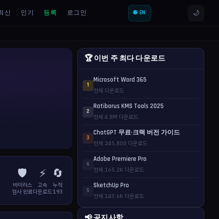
🌙
최신
인기
등록
로그인
🌐 EN
🏆 이번 주 최다 다운로드
Microsoft Word 365
1
전체 다운로드
Ratiborus KMS Tools 2025
2
전체 4.8M 다운로드
ChatGPT 무료·크랙 버전 가이드
3
전체 245,800 다운로드
Adobe Premiere Pro
4
🛡️
⚡
🔄
전체 165.2K 다운로드
바이러스
고속
누적
SketchUp Pro
5
검사 완료
다운로드
193
전체 143.6K 다운로드
📢 공지사항