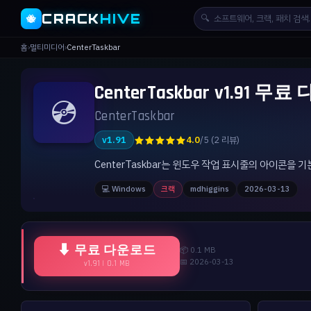
CRACK
HIVE
🔍
🐝
홈
›
멀티미디어
›
CenterTaskbar
CenterTaskbar v1.91 무
💿
CenterTaskbar
★★★★★
v1.91
4.0
/5 (2 리뷰)
CenterTaskbar는 윈도우 작업 표시줄의 아이콘을
💻 Windows
크랙
mdhiggins
2026-03-13
⬇ 무료 다운로드
📦 0.1 MB
📅 2026-03-13
v1.91 | 0.1 MB