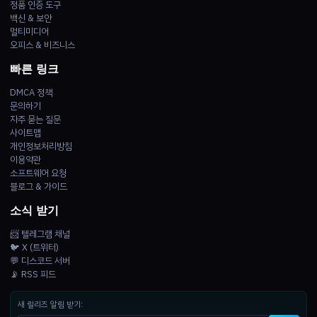
정품 인증 도구
백신 & 보안
멀티미디어
오피스 & 비즈니스
빠른 링크
DMCA 정책
문의하기
자주 묻는 질문
사이트맵
개인정보처리방침
이용약관
소프트웨어 요청
블로그 & 가이드
소식 받기
📨 텔레그램 채널
🐦 X (트위터)
💬 디스코드 서버
📡 RSS 피드
새 릴리즈 알림 받기: