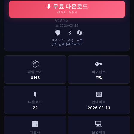
⬇ 무료 다운로드
v1.8.0 | 8 MB
📦 8 MB
📅 2026-03-13
🛡️
⚡
🔄
바이러스
고속
누적
검사 완료
다운로드
137
📦
🔑
파일 크기
라이선스
8 MB
크랙
⬇️
📅
다운로드
업데이트
22
2026-03-13
🏢
💻
개발사
운영체제