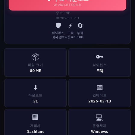
v6.2148.0 | 80 MB
📦 80 MB
📅 2026-03-13
🛡️
⚡
🔄
바이러스
고속
누적
검사 완료
다운로드
188
📦
🔑
파일 크기
라이선스
80 MB
크랙
⬇️
📅
다운로드
업데이트
31
2026-03-13
🏢
💻
개발사
운영체제
Dashlane
Windows