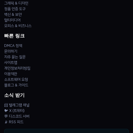
그래픽 & 디자인
정품 인증 도구
백신 & 보안
멀티미디어
오피스 & 비즈니스
빠른 링크
DMCA 정책
문의하기
자주 묻는 질문
사이트맵
개인정보처리방침
이용약관
소프트웨어 요청
블로그 & 가이드
소식 받기
📨 텔레그램 채널
🐦 X (트위터)
💬 디스코드 서버
📡 RSS 피드