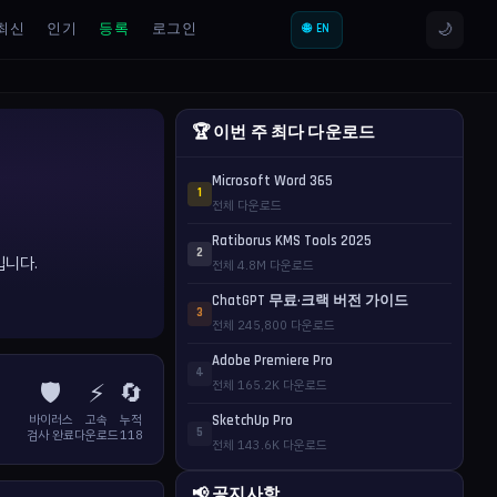
🌙
최신
인기
등록
로그인
🌐 EN
🏆 이번 주 최다 다운로드
Microsoft Word 365
1
전체 다운로드
Ratiborus KMS Tools 2025
2
입니다.
전체 4.8M 다운로드
ChatGPT 무료·크랙 버전 가이드
3
전체 245,800 다운로드
Adobe Premiere Pro
4
🛡️
⚡
🔄
전체 165.2K 다운로드
바이러스
고속
누적
SketchUp Pro
5
검사 완료
다운로드
118
전체 143.6K 다운로드
📢 공지사항