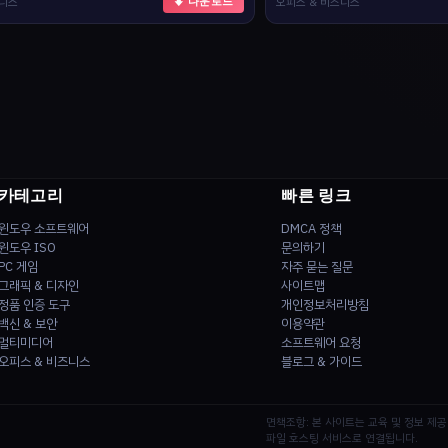
즈니스
오피스 & 비즈니스
⬇ 다운로드
카테고리
빠른 링크
윈도우 소프트웨어
DMCA 정책
윈도우 ISO
문의하기
PC 게임
자주 묻는 질문
그래픽 & 디자인
사이트맵
정품 인증 도구
개인정보처리방침
백신 & 보안
이용약관
멀티미디어
소프트웨어 요청
오피스 & 비즈니스
블로그 & 가이드
면책조항: 본 사이트는 교육 및 정보 제
파일 호스팅 서비스로 연결됩니다.