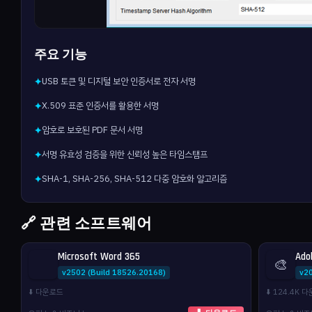
주요 기능
USB 토큰 및 디지털 보안 인증서로 전자 서명
✦
X.509 표준 인증서를 활용한 서명
✦
암호로 보호된 PDF 문서 서명
✦
서명 유효성 검증을 위한 신뢰성 높은 타임스탬프
✦
SHA-1, SHA-256, SHA-512 다중 암호화 알고리즘
✦
🔗 관련 소프트웨어
Microsoft Word 365
Ado
🎨
v2502 (Build 18526.20168)
v2
⬇️ 다운로드
⬇️ 124.4K 