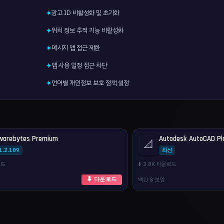
광고 ID 비활성화 및 초기화
✦
위치 정보 추적 기능 비활성화
✦
메시지 앱 접근 제한
✦
앱 사용 일정 접근 차단
✦
언어별 개인정보 보호 정책 설정
✦
warebytes Premium
Autodesk AutoCAD Pl
📐
1.2.109
최신
로드
⬇️ 2.8K 다운로드
백신 & 보안
⬇ 다운로드