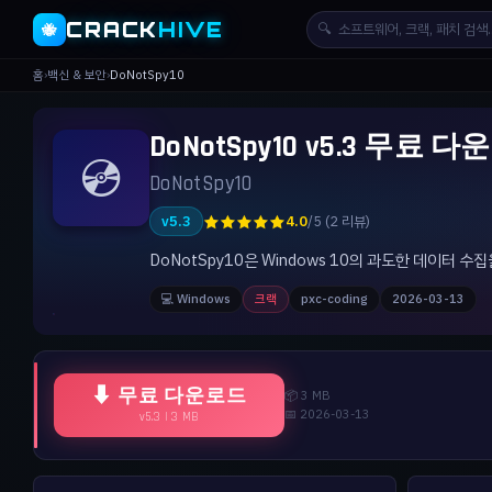
CRACK
HIVE
🔍
🐝
홈
›
백신 & 보안
›
DoNotSpy10
DoNotSpy10 v5.3 무료 
💿
DoNotSpy10
★★★★★
v5.3
4.0
/5 (2 리뷰)
DoNotSpy10은 Windows 10의 과도한 데이터
💻 Windows
크랙
pxc-coding
2026-03-13
⬇ 무료 다운로드
📦 3 MB
📅 2026-03-13
v5.3 | 3 MB