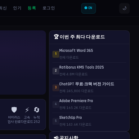
🌙
최신
인기
등록
로그인
🌐 EN
🏆 이번 주 최다 다운로드
Microsoft Word 365
1
전체 다운로드
Ratiborus KMS Tools 2025
2
전체 4.8M 다운로드
ChatGPT 무료·크랙 버전 가이드
3
전체 245,800 다운로드
Adobe Premiere Pro
4
🛡️
⚡
🔄
전체 165.2K 다운로드
바이러스
고속
누적
SketchUp Pro
5
검사 완료
다운로드
252
전체 143.6K 다운로드
📢 공지사항