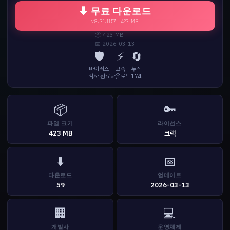
⬇ 무료 다운로드
v8.31.1157 | 423 MB
📦 423 MB
📅 2026-03-13
🛡️
⚡
🔄
바이러스
고속
누적
검사 완료
다운로드
174
📦
🔑
파일 크기
라이선스
423 MB
크랙
⬇️
📅
다운로드
업데이트
59
2026-03-13
🏢
💻
개발사
운영체제