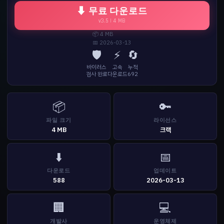
⬇ 무료 다운로드
v3.5 | 4 MB
📦 4 MB
📅 2026-03-13
🛡️
⚡
🔄
바이러스
고속
누적
검사 완료
다운로드
692
📦
🔑
파일 크기
라이선스
4 MB
크랙
⬇️
📅
다운로드
업데이트
588
2026-03-13
🏢
💻
개발사
운영체제