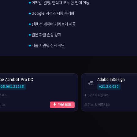
이메일, 일정, 연락처 모두 한 번에 이동
✦
Google 계정과 자동 동기화
✦
변환 전 데이터 미리보기 제공
✦
원본 파일 손상 방지
✦
기술 지원팀 상시 지원
✦
be Acrobat Pro DC
Adobe InDesign
🎨
025.001.21265
v21.2.0.030
다운로드
⬇️ 52.1K 다운로드
즈니스
오피스 & 비즈니스
⬇ 다운로드