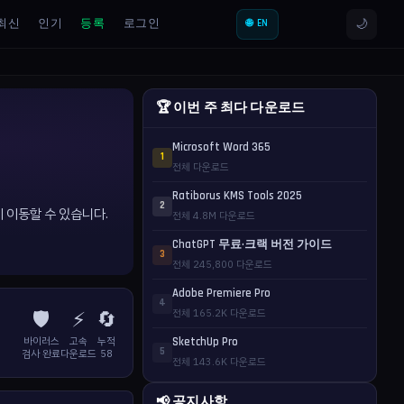
🌙
최신
인기
등록
로그인
🌐 EN
🏆 이번 주 최다 다운로드
Microsoft Word 365
1
전체 다운로드
Ratiborus KMS Tools 2025
2
게 이동할 수 있습니다.
전체 4.8M 다운로드
ChatGPT 무료·크랙 버전 가이드
3
전체 245,800 다운로드
Adobe Premiere Pro
4
🛡️
⚡
🔄
전체 165.2K 다운로드
바이러스
고속
누적
SketchUp Pro
5
검사 완료
다운로드
58
전체 143.6K 다운로드
📢 공지사항