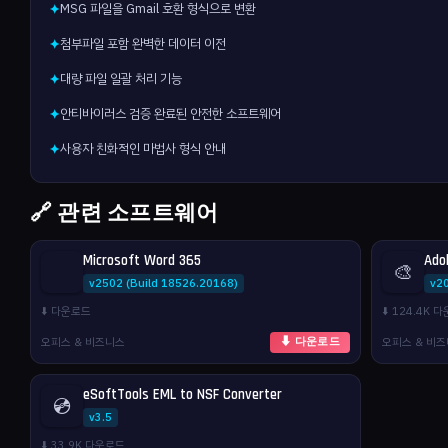
MSG 파일을 Gmail 호환 형식으로 변환
✦
첨부파일 포함 완벽한 데이터 이전
✦
대량 파일 일괄 처리 기능
✦
안티바이러스 검증 완료된 안전한 소프트웨어
✦
사용자 친화적인 마법사 형식 안내
✦
🔗 관련 소프트웨어
Microsoft Word 365
Ado
🎨
v2502 (Build 18526.20168)
v2
⬇️ 다운로드
⬇️ 124.4K 
오피스 & 비즈니스
오피스 & 비
⬇ 다운로드
eSoftTools EML to NSF Converter
💿
v3.5
⬇️ 33.9K 다운로드