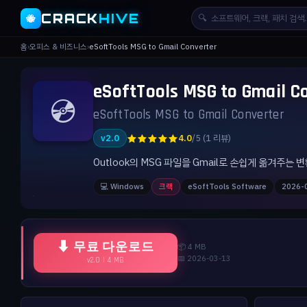
CRACK
HIVE
🔍
🐝
홈
›
오피스 & 비즈니스
›
eSoftTools MSG to Gmail Converter
eSoftTools MSG to Gmai
💿
eSoftTools MSG to Gmail Converter
★★★★★
v2.0
4.0
/5 (1 리뷰)
Outlook의 MSG 파일을 Gmail로 손쉽게 옮겨주는
💻 Windows
크랙
eSoftTools Software
2026-
⬇ 무료 다운로드
📦 4 MB
📅 2026-03-13
v2.0 | 4 MB