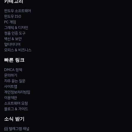
카테고리
윈도우 소프트웨어
윈도우 ISO
PC 게임
그래픽 & 디자인
정품 인증 도구
백신 & 보안
멀티미디어
오피스 & 비즈니스
빠른 링크
DMCA 정책
문의하기
자주 묻는 질문
사이트맵
개인정보처리방침
이용약관
소프트웨어 요청
블로그 & 가이드
소식 받기
📨 텔레그램 채널