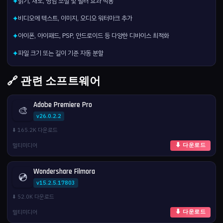
밝기, 채도, 명암 조절 및 필터 효과 적용
✦
비디오에 텍스트, 이미지, 오디오 워터마크 추가
✦
아이폰, 아이패드, PSP, 안드로이드 등 다양한 디바이스 최적화
✦
파일 크기 또는 길이 기준 자동 분할
✦
🔗 관련 소프트웨어
Adobe Premiere Pro
🎨
v26.0.2.2
⬇️ 165.2K 다운로드
멀티미디어
⬇ 다운로드
Wondershare Filmora
💿
v15.2.5.17803
⬇️ 52.0K 다운로드
멀티미디어
⬇ 다운로드