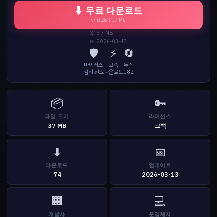
⬇ 무료 다운로드
v7.8.26 | 37 MB
📦 37 MB
📅 2026-03-13
🛡️
⚡
🔄
바이러스
고속
누적
검사 완료
다운로드
182
📦
🔑
파일 크기
라이선스
37 MB
크랙
⬇️
📅
다운로드
업데이트
74
2026-03-13
🏢
💻
개발사
운영체제