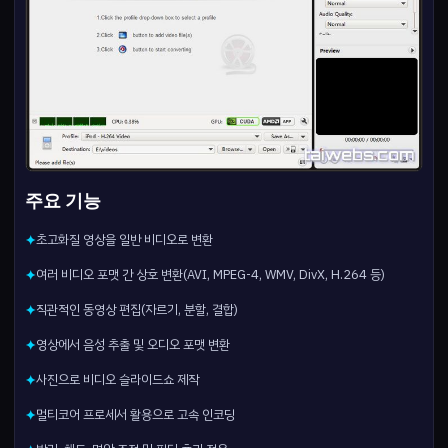
주요 기능
초고화질 영상을 일반 비디오로 변환
✦
여러 비디오 포맷 간 상호 변환(AVI, MPEG-4, WMV, DivX, H.264 등)
✦
직관적인 동영상 편집(자르기, 분할, 결합)
✦
영상에서 음성 추출 및 오디오 포맷 변환
✦
사진으로 비디오 슬라이드쇼 제작
✦
멀티코어 프로세서 활용으로 고속 인코딩
✦