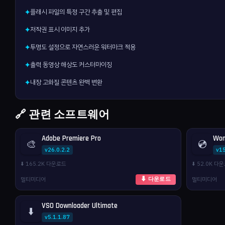
플래시 파일의 특정 구간 추출 및 편집
✦
저작권 표시 이미지 추가
✦
투명도 설정으로 자연스러운 워터마크 적용
✦
출력 동영상 해상도 커스터마이징
✦
내장 고화질 콘텐츠 완벽 변환
✦
🔗 관련 소프트웨어
Adobe Premiere Pro
Won
🎨
💿
v26.0.2.2
v1
⬇️ 165.2K 다운로드
⬇️ 52.0K 다
멀티미디어
멀티미디어
⬇ 다운로드
VSO Downloader Ultimate
⬇️
v5.1.1.87