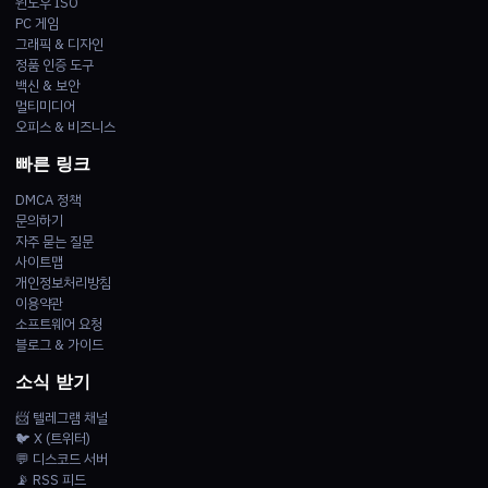
윈도우 ISO
PC 게임
그래픽 & 디자인
정품 인증 도구
백신 & 보안
멀티미디어
오피스 & 비즈니스
빠른 링크
DMCA 정책
문의하기
자주 묻는 질문
사이트맵
개인정보처리방침
이용약관
소프트웨어 요청
블로그 & 가이드
소식 받기
📨 텔레그램 채널
🐦 X (트위터)
💬 디스코드 서버
📡 RSS 피드