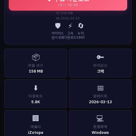
v12.1 | 158 MB
📦 158 MB
📅 2026-03-13
🛡️
⚡
🔄
바이러스
고속
누적
검사 완료
다운로드
5883
📦
🔑
파일 크기
라이선스
158 MB
크랙
⬇️
📅
다운로드
업데이트
5.8K
2026-03-13
🏢
💻
개발사
운영체제
iZotope
Windows