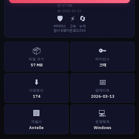
📦 57 MB
📅 2026-03-13
🛡️
⚡
🔄
바이러스
고속
누적
검사 완료
다운로드
330
📦
🔑
파일 크기
라이선스
57 MB
크랙
⬇️
📅
다운로드
업데이트
174
2026-03-13
🏢
💻
개발사
운영체제
Antelle
Windows