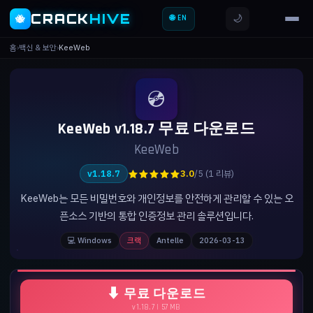
CRACK
HIVE
🌙
🐝
🌐 EN
홈
›
백신 & 보안
›
KeeWeb
💿
KeeWeb v1.18.7 무료 다운로드
KeeWeb
★★★★★
v1.18.7
3.0
/5 (1 리뷰)
KeeWeb는 모든 비밀번호와 개인정보를 안전하게 관리할 수 있는 오
픈소스 기반의 통합 인증정보 관리 솔루션입니다.
💻 Windows
크랙
Antelle
2026-03-13
⬇ 무료 다운로드
v1.18.7 | 57 MB