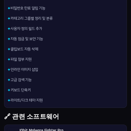
비밀번호 만료 알림 기능
✦
카테고리 그룹별 정리 및 분류
✦
사용자 정의 필드 추가
✦
자동 잠금 및 보안 기능
✦
클립보드 자동 삭제
✦
파일 첨부 지원
✦
인라인 이미지 삽입
✦
고급 검색 기능
✦
키보드 단축키
✦
라이트/다크 테마 지원
✦
🔗 관련 소프트웨어
IObit Malware Fighter Pro