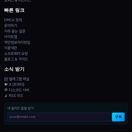
오피스 & 비즈니스
빠른 링크
DMCA 정책
문의하기
자주 묻는 질문
사이트맵
개인정보처리방침
이용약관
소프트웨어 요청
블로그 & 가이드
소식 받기
📨 텔레그램 채널
🐦 X (트위터)
💬 디스코드 서버
📡 RSS 피드
새 릴리즈 알림 받기:
구독