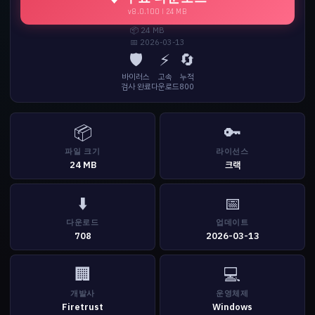
v8.0.100 | 24 MB
📦 24 MB
📅 2026-03-13
🛡️
⚡
🔄
바이러스
고속
누적
검사 완료
다운로드
800
📦
🔑
파일 크기
라이선스
24 MB
크랙
⬇️
📅
다운로드
업데이트
708
2026-03-13
🏢
💻
개발사
운영체제
Firetrust
Windows