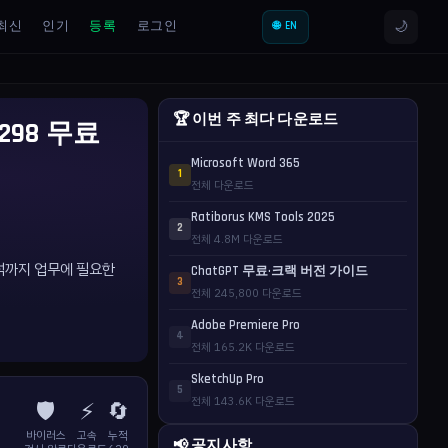
🌙
최신
인기
등록
로그인
🌐 EN
🏆 이번 주 최다 다운로드
.20298 무료
Microsoft Word 365
1
전체 다운로드
Ratiborus KMS Tools 2025
2
전체 4.8M 다운로드
 분석까지 업무에 필요한
ChatGPT 무료·크랙 버전 가이드
3
전체 245,800 다운로드
Adobe Premiere Pro
4
전체 165.2K 다운로드
SketchUp Pro
5
전체 143.6K 다운로드
🛡️
⚡
🔄
바이러스
고속
누적
📢 공지사항