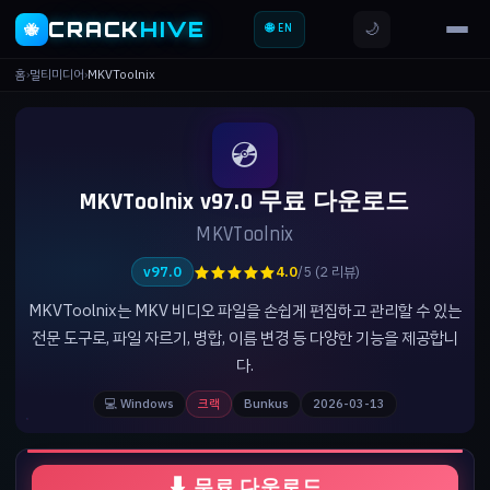
CRACK
HIVE
🌙
🐝
🌐 EN
홈
›
멀티미디어
›
MKVToolnix
💿
MKVToolnix v97.0 무료 다운로드
MKVToolnix
★★★★★
v97.0
4.0
/5 (2 리뷰)
MKVToolnix는 MKV 비디오 파일을 손쉽게 편집하고 관리할 수 있는
전문 도구로, 파일 자르기, 병합, 이름 변경 등 다양한 기능을 제공합니
다.
💻 Windows
크랙
Bunkus
2026-03-13
⬇ 무료 다운로드