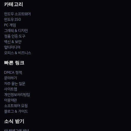
카테고리
윈도우 소프트웨어
윈도우 ISO
PC 게임
그래픽 & 디자인
정품 인증 도구
백신 & 보안
멀티미디어
오피스 & 비즈니스
빠른 링크
DMCA 정책
문의하기
자주 묻는 질문
사이트맵
개인정보처리방침
이용약관
소프트웨어 요청
블로그 & 가이드
소식 받기
📨 텔레그램 채널