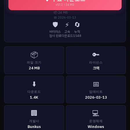
v97.0 | 24 MB
📦 24 MB
📅 2026-03-13
🛡️
⚡
🔄
바이러스
고속
누적
검사 완료
다운로드
1548
📦
🔑
파일 크기
라이선스
24 MB
크랙
⬇️
📅
다운로드
업데이트
1.4K
2026-03-13
🏢
💻
개발사
운영체제
Bunkus
Windows