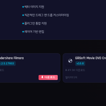
벡터 이미지 지원
✦
직관적인 드래그 앤 드롭 커스터마이징
✦
플러그인 통합 지원
✦
레이어 기반 편집
✦
dershare Filmora
GiliSoft Movie DVD Cr
💿
5.2.5.17803
v10.8
운로드
⬇️ 49.5K 다운로드
멀티미디어
⬇ 다운로드