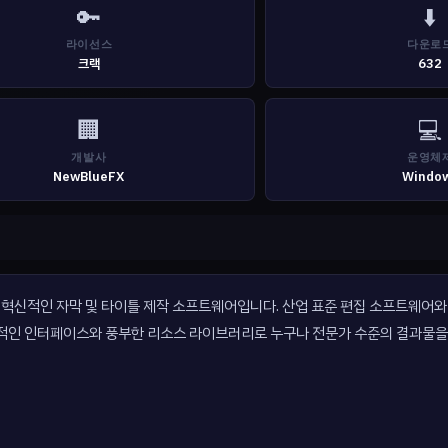
🔑
⬇️
라이선스
다운로
크랙
632
🏢
💻
개발사
운영체
NewBlueFX
Windo
위해 설계된 혁신적인 자막 및 타이틀 제작 소프트웨어입니다. 산업 표준 편집 소프트웨어
관적인 인터페이스와 풍부한 리소스 라이브러리로 누구나 전문가 수준의 결과물을 