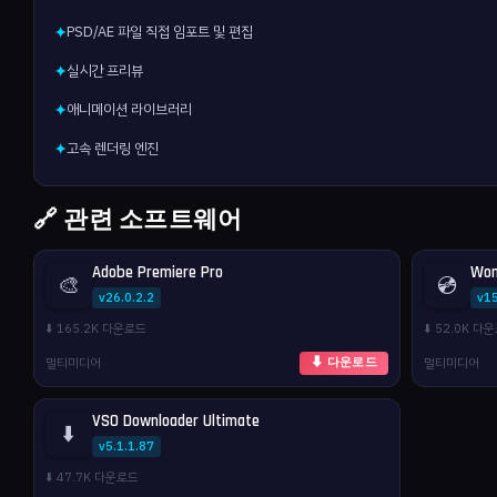
PSD/AE 파일 직접 임포트 및 편집
✦
실시간 프리뷰
✦
애니메이션 라이브러리
✦
고속 렌더링 엔진
✦
🔗 관련 소프트웨어
Adobe Premiere Pro
Won
🎨
💿
v26.0.2.2
v1
⬇️ 165.2K 다운로드
⬇️ 52.0K 다
멀티미디어
멀티미디어
⬇ 다운로드
VSO Downloader Ultimate
⬇️
v5.1.1.87
⬇️ 47.7K 다운로드