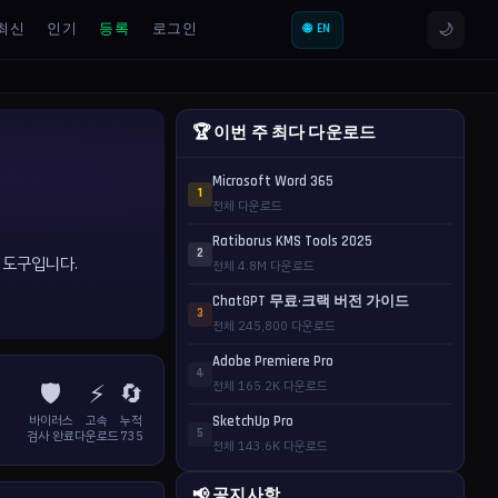
🌙
최신
인기
등록
로그인
🌐 EN
🏆 이번 주 최다 다운로드
Microsoft Word 365
1
전체 다운로드
Ratiborus KMS Tools 2025
2
한 도구입니다.
전체 4.8M 다운로드
ChatGPT 무료·크랙 버전 가이드
3
전체 245,800 다운로드
Adobe Premiere Pro
4
🛡️
⚡
🔄
전체 165.2K 다운로드
바이러스
고속
누적
SketchUp Pro
5
검사 완료
다운로드
735
전체 143.6K 다운로드
📢 공지사항