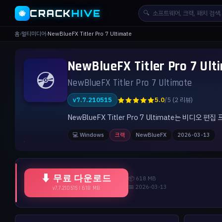
CRACK
HIVE
🔍
🐝
홈
›
멀티미디어
›
NewBlueFX Titler Pro 7 Ultimate
NewBlueFX Titler Pro 7 
💿
NewBlueFX Titler Pro 7 Ultimate
★★★★★
v7.7.210515
5.0
/5 (2 리뷰)
NewBlueFX Titler Pro 7 Ultimate는 
💻 Windows
크랙
NewBlueFX
2026-03-13
⬇ 무료 다운로드
📦 618 MB
📅 2026-03-13
v7.7.210515 | 618 MB