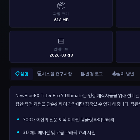
📦
파일 크기
618 MB
📅
업데이트
2026-03-13
📋
💻
📥
📝
설명
시스템 요구사항
변경 로그
설치 방법
NewBlueFX Titler Pro 7 Ultimate는 영상 제작자들을 
잡한 작업 과정을 단순화하여 창작에만 집중할 수 있게 해줍니다. 직
700개 이상의 전문 제작 디자인 템플릿 라이브러리
3D 애니메이션 및 고급 그래픽 효과 지원