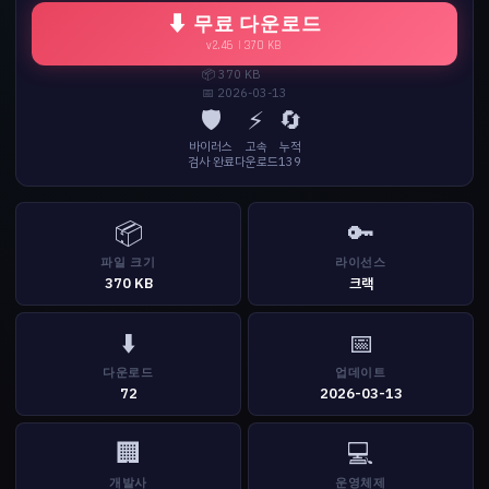
⬇ 무료 다운로드
v2.46 | 370 KB
📦 370 KB
📅 2026-03-13
🛡️
⚡
🔄
바이러스
고속
누적
검사 완료
다운로드
139
📦
🔑
파일 크기
라이선스
370 KB
크랙
⬇️
📅
다운로드
업데이트
72
2026-03-13
🏢
💻
개발사
운영체제