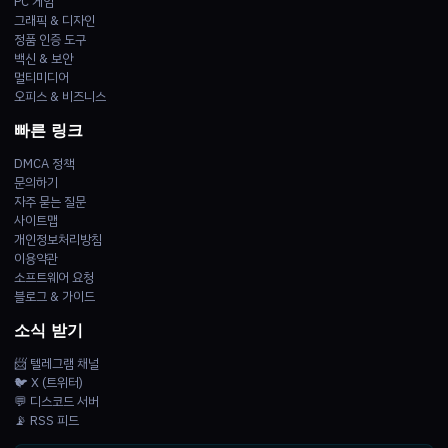
PC 게임
그래픽 & 디자인
정품 인증 도구
백신 & 보안
멀티미디어
오피스 & 비즈니스
빠른 링크
DMCA 정책
문의하기
자주 묻는 질문
사이트맵
개인정보처리방침
이용약관
소프트웨어 요청
블로그 & 가이드
소식 받기
📨 텔레그램 채널
🐦 X (트위터)
💬 디스코드 서버
📡 RSS 피드