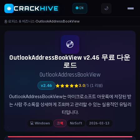
CRACK
HIVE
🌙
🐝
🌐 EN
홈
›
오피스 & 비즈니스
›
OutlookAddressBookView
💿
OutlookAddressBookView v2.46 무료 다운
로드
OutlookAddressBookView
★★★★★
v2.46
3.0
/5 (1 리뷰)
OutlookAddressBookView는 마이크로소프트 아웃룩에 저장된 받
는 사람 주소록을 상세하게 조회하고 관리할 수 있는 실용적인 유틸리
티입니다.
💻 Windows
크랙
NirSoft
2026-03-13