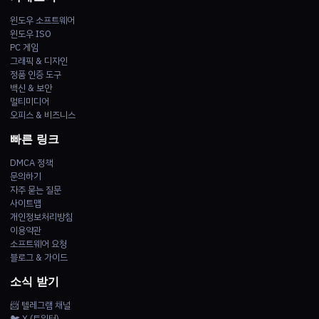
윈도우 소프트웨어
윈도우 ISO
PC 게임
그래픽 & 디자인
정품 인증 도구
백신 & 보안
멀티미디어
오피스 & 비즈니스
빠른 링크
DMCA 정책
문의하기
자주 묻는 질문
사이트맵
개인정보처리방침
이용약관
소프트웨어 요청
블로그 & 가이드
소식 받기
📨 텔레그램 채널
🐦 X (트위터)