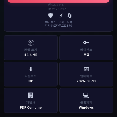
📦 14.4 MB
📅 2026-03-13
🛡️
⚡
🔄
바이러스
고속
누적
검사 완료
다운로드
370
📦
🔑
파일 크기
라이선스
14.4 MB
크랙
⬇️
📅
다운로드
업데이트
301
2026-03-13
🏢
💻
개발사
운영체제
PDF Combine
Windows