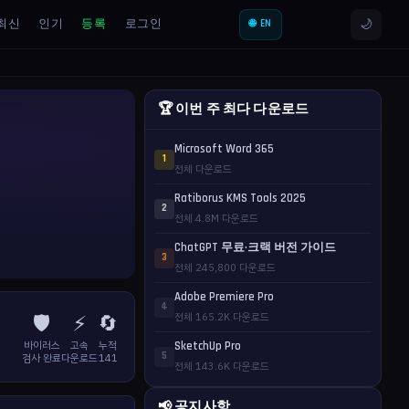
🌙
최신
인기
등록
로그인
🌐 EN
🏆 이번 주 최다 다운로드
Microsoft Word 365
1
전체 다운로드
Ratiborus KMS Tools 2025
2
전체 4.8M 다운로드
ChatGPT 무료·크랙 버전 가이드
3
전체 245,800 다운로드
Adobe Premiere Pro
4
🛡️
⚡
🔄
전체 165.2K 다운로드
바이러스
고속
누적
SketchUp Pro
5
검사 완료
다운로드
141
전체 143.6K 다운로드
📢 공지사항