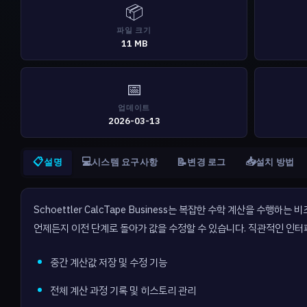
📦
파일 크기
11 MB
📅
업데이트
2026-03-13
📋
💻
📥
📝
설명
시스템 요구사항
변경 로그
설치 방법
Schoettler CalcTape Business는 복잡한 수학 계산을 수
언제든지 이전 단계로 돌아가 값을 수정할 수 있습니다. 직관적인 인
중간 계산값 저장 및 수정 기능
전체 계산 과정 기록 및 히스토리 관리