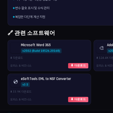
변수 괄호 표시 및 수식 관리
✦
복잡한 다단계 계산 지원
✦
🔗 관련 소프트웨어
Microsoft Word 365
Ado
🎨
v2502 (Build 18526.20168)
v2
⬇️ 다운로드
⬇️ 124.4K 
오피스 & 비즈니스
오피스 & 비
⬇ 다운로드
eSoftTools EML to NSF Converter
💿
v3.5
⬇️ 33.9K 다운로드
오피스 & 비즈니스
⬇ 다운로드