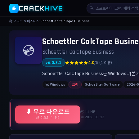
CRACK
HIVE
🔍
🐝
홈
›
오피스 & 비즈니스
›
Schoettler CalcTape Business
Schoettler CalcTape Bus
💿
Schoettler CalcTape Business
★★★★★
v6.0.8.1
4.0
/5 (1 리뷰)
Schoettler CalcTape Business는 Wind
💻 Windows
크랙
Schoettler Software
2026-0
⬇ 무료 다운로드
📦 11 MB
📅 2026-03-13
v6.0.8.1 | 11 MB