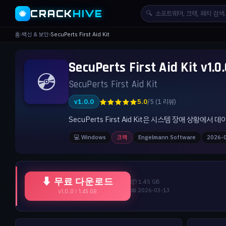
CRACK
HIVE
🔍
🐝
홈
›
백신 & 보안
›
SecuPerts First Aid Kit
SecuPerts First Aid Kit
💿
SecuPerts First Aid Kit
★★★★★
v1.0.0
5.0
/5 (1 리뷰)
SecuPerts First Aid Kit은 시스템 장애 상
💻 Windows
크랙
Engelmann Software
2026-
⬇ 무료 다운로드
📦 1.45 GB
📅 2026-03-13
v1.0.0 | 1.45 GB