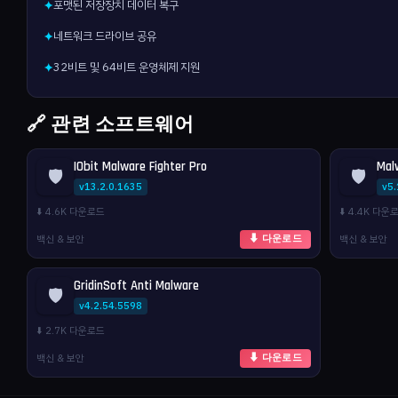
포맷된 저장장치 데이터 복구
✦
네트워크 드라이브 공유
✦
32비트 및 64비트 운영체제 지원
✦
🔗 관련 소프트웨어
IObit Malware Fighter Pro
Mal
🛡️
🛡️
v13.2.0.1635
v5.
⬇️ 4.6K 다운로드
⬇️ 4.4K 다운
백신 & 보안
백신 & 보안
⬇ 다운로드
GridinSoft Anti Malware
🛡️
v4.2.54.5598
⬇️ 2.7K 다운로드
백신 & 보안
⬇ 다운로드