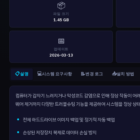
📦
파일 크기
1.45 GB
📅
업데이트
2026-03-13
📋
💻
📥
📝
설명
시스템 요구사항
변경 로그
설치 방법
컴퓨터가 갑자기 느려지거나 악성코드 감염으로 인해 정상 작동이 어려울 때 
웨어 제거까지 다양한 트러블슈팅 기능을 제공하여 시스템을 정상 상태로 복원합
전체 하드드라이브 이미지 백업 및 정기적 자동 백업
손상된 저장장치 복제로 데이터 손실 방지