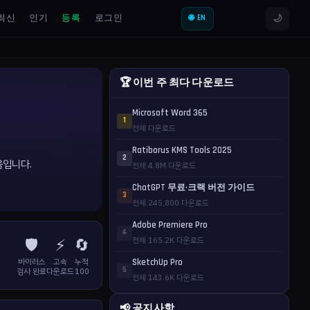
🌙
최신
인기
등록
로그인
🌐 EN
🏆 이번 주 최다 다운로드
Microsoft Word 365
1
전체 다운로드
Ratiborus KMS Tools 2025
2
음입니다.
전체 4.8M 다운로드
ChatGPT 무료·크랙 버전 가이드
3
전체 245,800 다운로드
Adobe Premiere Pro
4
🛡️
⚡
🔄
전체 165.2K 다운로드
바이러스
고속
누적
SketchUp Pro
5
검사 완료
다운로드
100
전체 143.6K 다운로드
📢 공지사항