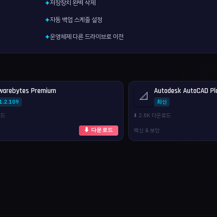
저장장치 완벽 삭제
✦
자동 백업 스케줄 설정
✦
운영체제 다른 드라이브로 이전
✦
warebytes Premium
Autodesk AutoCAD Pl
📐
1.2.109
최신
로드
⬇️ 2.8K 다운로드
백신 & 보안
⬇ 다운로드