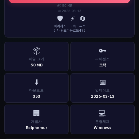
📦 50 MB
📅 2026-03-13
🛡️
⚡
🔄
바이러스
고속
누적
검사 완료
다운로드
495
📦
🔑
파일 크기
라이선스
50 MB
크랙
⬇️
📅
다운로드
업데이트
353
2026-03-13
🏢
💻
개발사
운영체제
Belphemur
Windows