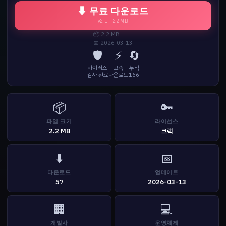
⬇ 무료 다운로드
v2.0 | 2.2 MB
📦 2.2 MB
📅 2026-03-13
🛡️
⚡
🔄
바이러스
고속
누적
검사 완료
다운로드
166
📦
🔑
파일 크기
라이선스
2.2 MB
크랙
⬇️
📅
다운로드
업데이트
57
2026-03-13
🏢
💻
개발사
운영체제