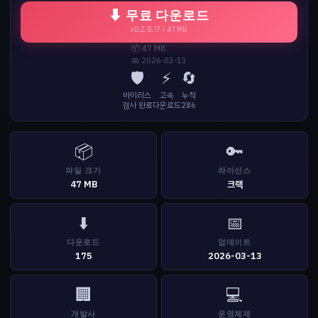
⬇ 무료 다운로드
v8.2.8.17 | 47 MB
📦 47 MB
📅 2026-03-13
🛡️
⚡
🔄
바이러스
고속
누적
검사 완료
다운로드
286
📦
🔑
파일 크기
라이선스
47 MB
크랙
⬇️
📅
다운로드
업데이트
175
2026-03-13
🏢
💻
개발사
운영체제