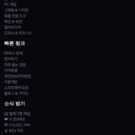
PC 게임
그래픽 & 디자인
정품 인증 도구
백신 & 보안
멀티미디어
오피스 & 비즈니스
빠른 링크
DMCA 정책
문의하기
자주 묻는 질문
사이트맵
개인정보처리방침
이용약관
소프트웨어 요청
블로그 & 가이드
소식 받기
📨 텔레그램 채널
🐦 X (트위터)
💬 디스코드 서버
📡 RSS 피드