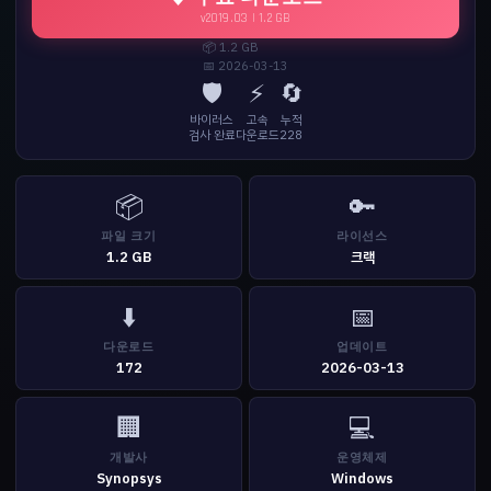
v2019.03 | 1.2 GB
📦 1.2 GB
📅 2026-03-13
🛡️
⚡
🔄
바이러스
고속
누적
검사 완료
다운로드
228
📦
🔑
파일 크기
라이선스
1.2 GB
크랙
⬇️
📅
다운로드
업데이트
172
2026-03-13
🏢
💻
개발사
운영체제
Synopsys
Windows