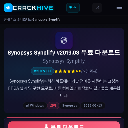
CRACK
HIVE
🌙
🐝
🌐 EN
홈
›
오피스 & 비즈니스
›
Synopsys Synplify
💿
Synopsys Synplify v2019.03 무료 다운로드
Synopsys Synplify
★★★★★
v2019.03
4.0
/5 (1 리뷰)
Synopsys Synplify는 최신 하드웨어 기술 언어를 지원하는 고성능
FPGA 설계 및 구현 도구로, 빠른 컴파일과 최적화된 결과물을 제공합
니다.
💻 Windows
크랙
Synopsys
2026-03-13
⬇ 무료 다운로드