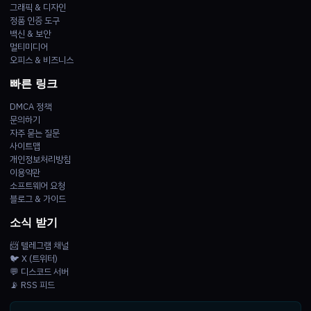
그래픽 & 디자인
정품 인증 도구
백신 & 보안
멀티미디어
오피스 & 비즈니스
빠른 링크
DMCA 정책
문의하기
자주 묻는 질문
사이트맵
개인정보처리방침
이용약관
소프트웨어 요청
블로그 & 가이드
소식 받기
📨 텔레그램 채널
🐦 X (트위터)
💬 디스코드 서버
📡 RSS 피드