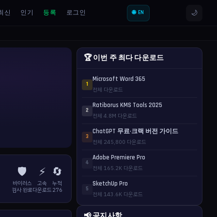
🌙
최신
인기
등록
로그인
🌐 EN
🏆 이번 주 최다 다운로드
Microsoft Word 365
1
전체 다운로드
Ratiborus KMS Tools 2025
2
전체 4.8M 다운로드
ChatGPT 무료·크랙 버전 가이드
3
전체 245,800 다운로드
Adobe Premiere Pro
4
🛡️
⚡
🔄
전체 165.2K 다운로드
바이러스
고속
누적
SketchUp Pro
5
검사 완료
다운로드
276
전체 143.6K 다운로드
📢 공지사항