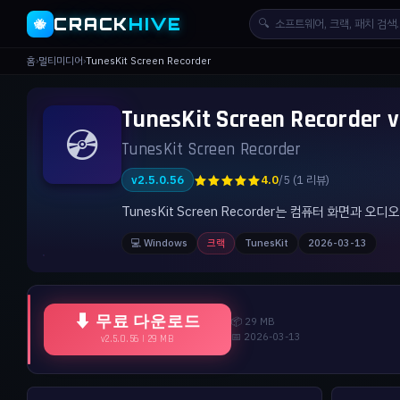
CRACK
HIVE
🔍
🐝
홈
›
멀티미디어
›
TunesKit Screen Recorder
TunesKit Screen Record
💿
TunesKit Screen Recorder
★★★★★
v2.5.0.56
4.0
/5 (1 리뷰)
TunesKit Screen Recorder는 컴퓨터 화면과
💻 Windows
크랙
TunesKit
2026-03-13
⬇ 무료 다운로드
📦 29 MB
📅 2026-03-13
v2.5.0.56 | 29 MB