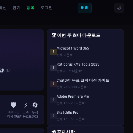
🌙
최신
인기
등록
로그인
🌐 EN
🏆 이번 주 최다 다운로드
Microsoft Word 365
1
전체 다운로드
Ratiborus KMS Tools 2025
2
어입니다.
전체 4.8M 다운로드
ChatGPT 무료·크랙 버전 가이드
3
전체 245,800 다운로드
Adobe Premiere Pro
4
🛡️
⚡
🔄
전체 165.2K 다운로드
바이러스
고속
누적
SketchUp Pro
5
검사 완료
다운로드
302
전체 143.6K 다운로드
📢 공지사항