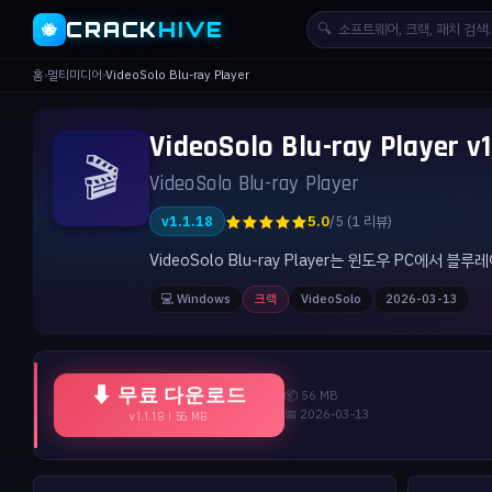
CRACK
HIVE
🔍
🐝
홈
›
멀티미디어
›
VideoSolo Blu-ray Player
VideoSolo Blu-ray Playe
🎬
VideoSolo Blu-ray Player
★★★★★
v1.1.18
5.0
/5 (1 리뷰)
VideoSolo Blu-ray Player는 윈도우 PC에
💻 Windows
크랙
VideoSolo
2026-03-13
⬇ 무료 다운로드
📦 56 MB
📅 2026-03-13
v1.1.18 | 56 MB