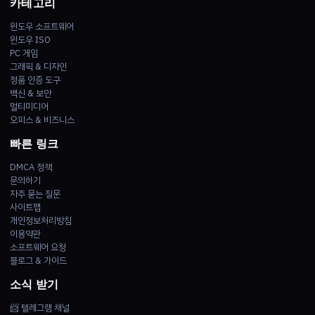
카테고리
윈도우 소프트웨어
윈도우 ISO
PC 게임
그래픽 & 디자인
정품 인증 도구
백신 & 보안
멀티미디어
오피스 & 비즈니스
빠른 링크
DMCA 정책
문의하기
자주 묻는 질문
사이트맵
개인정보처리방침
이용약관
소프트웨어 요청
블로그 & 가이드
소식 받기
📨 텔레그램 채널