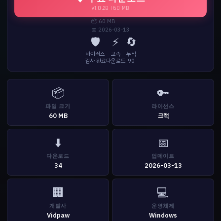
v1.0.28 | 60 MB
📦 60 MB
📅 2026-03-13
🛡️
⚡
🔄
바이러스
고속
누적
검사 완료
다운로드
90
📦
🔑
파일 크기
라이선스
60 MB
크랙
⬇️
📅
다운로드
업데이트
34
2026-03-13
🏢
💻
개발사
운영체제
Vidpaw
Windows