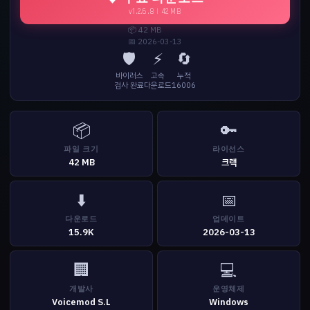
v1.2.6.8 | 42 MB
📦 42 MB
📅 2026-03-13
🛡️
⚡
🔄
바이러스
고속
누적
검사 완료
다운로드
16006
📦
🔑
파일 크기
라이선스
42 MB
크랙
⬇️
📅
다운로드
업데이트
15.9K
2026-03-13
🏢
💻
개발사
운영체제
Voicemod S.L
Windows