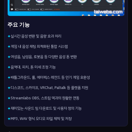
주요 기능
실시간 음성 변환 및 음향 효과 처리
✦
게임 내 음성 채팅 최적화된 통합 시스템
✦
여성음, 남성음, 로봇음 등 다양한 음성 톤 변환
✦
음역대, 피치, 톤 미세 조정 기능
✦
배틀그라운드, 롤, 에이펙스 레전드 등 인기 게임 호환성
✦
디스코드, 스카이프, VRChat, Paltalk 등 플랫폼 지원
✦
Streamlabs OBS, 스트림 덱과의 원활한 연동
✦
재미있는 사운드 밈 다운로드 및 사용자 정의 기능
✦
MP3, WAV 형식 오디오 파일 제작 및 저장
✦