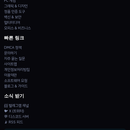
PC 게임
그래픽 & 디자인
정품 인증 도구
백신 & 보안
멀티미디어
오피스 & 비즈니스
빠른 링크
DMCA 정책
문의하기
자주 묻는 질문
사이트맵
개인정보처리방침
이용약관
소프트웨어 요청
블로그 & 가이드
소식 받기
📨 텔레그램 채널
🐦 X (트위터)
💬 디스코드 서버
📡 RSS 피드