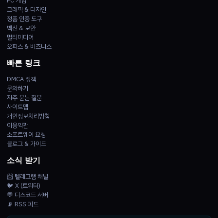
PC 게임
그래픽 & 디자인
정품 인증 도구
백신 & 보안
멀티미디어
오피스 & 비즈니스
빠른 링크
DMCA 정책
문의하기
자주 묻는 질문
사이트맵
개인정보처리방침
이용약관
소프트웨어 요청
블로그 & 가이드
소식 받기
📨 텔레그램 채널
🐦 X (트위터)
💬 디스코드 서버
📡 RSS 피드