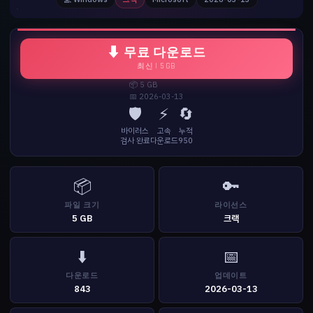
⬇ 무료 다운로드
최신 | 5 GB
📦 5 GB
📅 2026-03-13
🛡️
⚡
🔄
바이러스
고속
누적
검사 완료
다운로드
950
📦
🔑
파일 크기
라이선스
5 GB
크랙
⬇️
📅
다운로드
업데이트
843
2026-03-13