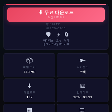
⬇ 무료 다운로드
최신 | 113 MB
📦 113 MB
📅 2026-03-13
🛡️
⚡
🔄
바이러스
고속
누적
검사 완료
다운로드
208
📦
🔑
파일 크기
라이선스
113 MB
크랙
⬇️
📅
다운로드
업데이트
137
2026-03-13
🏢
💻