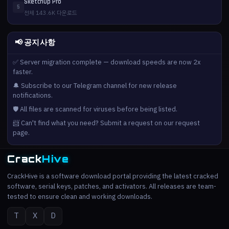
SketchUp Pro
5
전체 143.6K 다운로드
📢 공지사항
✅ Server migration complete — download speeds are now 2x
faster.
🔔 Subscribe to our Telegram channel for new release
notifications.
🛡️ All files are scanned for viruses before being listed.
📨 Can't find what you need? Submit a request on our request
page.
Crack
Hive
CrackHive is a software download portal providing the latest cracked
software, serial keys, patches, and activators. All releases are team-
tested to ensure clean and working downloads.
T
X
D