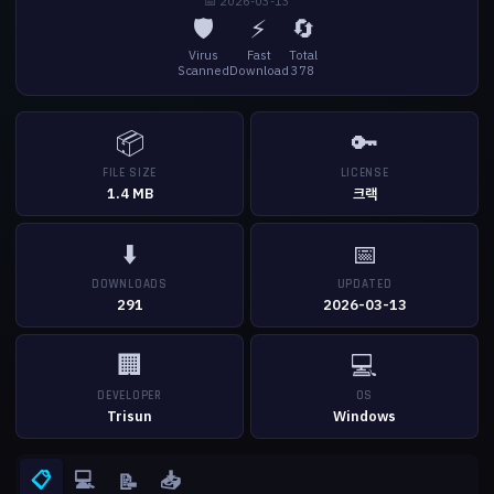
📅 2026-03-13
🛡️
⚡
🔄
Virus
Fast
Total
Scanned
Download
378
📦
🔑
FILE SIZE
LICENSE
1.4 MB
크랙
⬇️
📅
DOWNLOADS
UPDATED
291
2026-03-13
🏢
💻
DEVELOPER
OS
Trisun
Windows
📋
💻
📥
📝