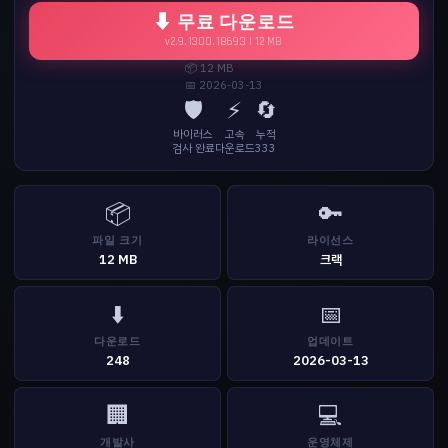
⬇ 무료 다운로드
v2.9.1300.18693 | 12 MB
📦 12 MB
📅 2026-03-13
🛡️
⚡
🔄
바이러스
고속
누적
검사 완료
다운로드
333
📦
🔑
파일 크기
라이선스
12 MB
크랙
⬇️
📅
다운로드
업데이트
248
2026-03-13
🏢
💻
개발사
운영체제