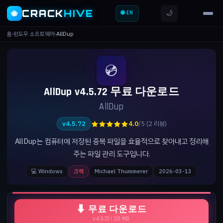
CRACK
HIVE
🌙
🐝
🌐 EN
홈
›
윈도우 소프트웨어
›
AllDup
💿
AllDup v4.5.72 무료 다운로드
AllDup
★★★★★
v4.5.72
4.0
/5 (2 리뷰)
AllDup는 컴퓨터에 저장된 중복 파일을 효율적으로 찾아내고 정리해
주는 파일 관리 도구입니다.
💻 Windows
크랙
Michael Thummerer
2026-03-13
⬇ 무료 다운로드
v4.5.72 | 30 MB