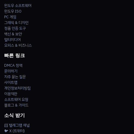
윈도우 소프트웨어
윈도우 ISO
PC 게임
그래픽 & 디자인
정품 인증 도구
백신 & 보안
멀티미디어
오피스 & 비즈니스
빠른 링크
DMCA 정책
문의하기
자주 묻는 질문
사이트맵
개인정보처리방침
이용약관
소프트웨어 요청
블로그 & 가이드
소식 받기
📨 텔레그램 채널
🐦 X (트위터)