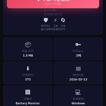
v10.7 | 1.5 MB
📦 1.5 MB
📅 2026-03-13
🛡️
⚡
🔄
바이러스
고속
누적
검사 완료
다운로드
471
📦
🔑
파일 크기
라이선스
1.5 MB
크랙
⬇️
📅
다운로드
업데이트
373
2026-03-13
🏢
💻
개발사
운영체제
Battery Monitor
Windows