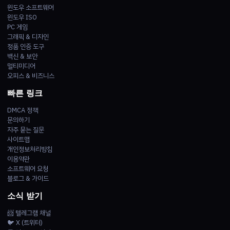
윈도우 소프트웨어
윈도우 ISO
PC 게임
그래픽 & 디자인
정품 인증 도구
백신 & 보안
멀티미디어
오피스 & 비즈니스
빠른 링크
DMCA 정책
문의하기
자주 묻는 질문
사이트맵
개인정보처리방침
이용약관
소프트웨어 요청
블로그 & 가이드
소식 받기
📨 텔레그램 채널
🐦 X (트위터)